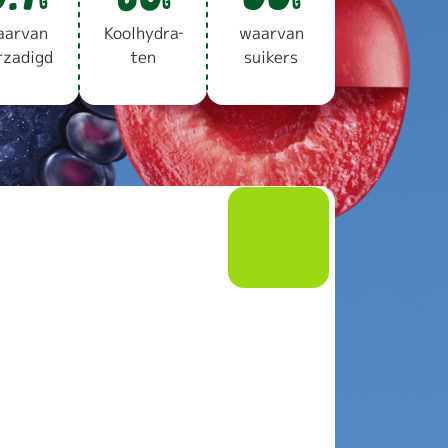
G
G
G
ar­van
Kool­hy­dra­
waar­van
­za­digd
ten
sui­kers