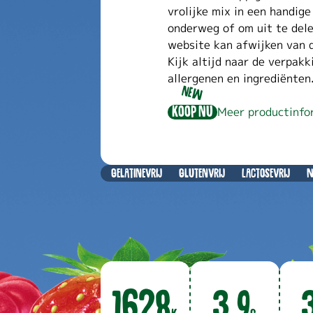
vrolijke mix in een handige
onderweg of om uit te dele
website kan afwijken van d
Kijk altijd naar de verpakk
allergenen en ingrediënten.
NEW
Koop nu
Meer productinfo
Gelatinevrij
Glutenvrij
Lactosevrij
N
1628
3.9