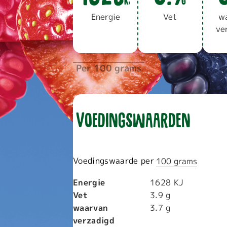
KJ
G
Ener­gie
Vet
wa
ver
Per 100 grams
Voedingswaarden
Voedingswaarde per
100 grams
100
grams
Energie
1628
KJ
Vet
3.9
g
waarvan
3.7
g
verzadigd