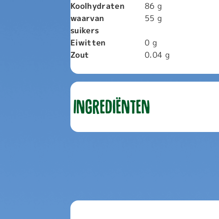
Koolhydraten
86
g
waarvan
55
g
suikers
Eiwitten
0
g
Zout
0.04
g
Ingrediënten