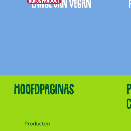
Bekijk product
Lange Jan Vegan
Hoofdpaginas
c
Producten