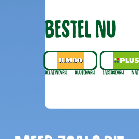
Bestel nu
Gelatinevrij
Glutenvrij
Lactosevrij
Nat